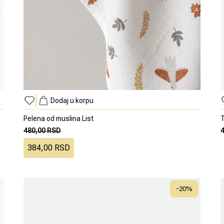
Dodaj u korpu
Pelena od muslina List
T
480,00 RSD
384,00 RSD
-
20
%