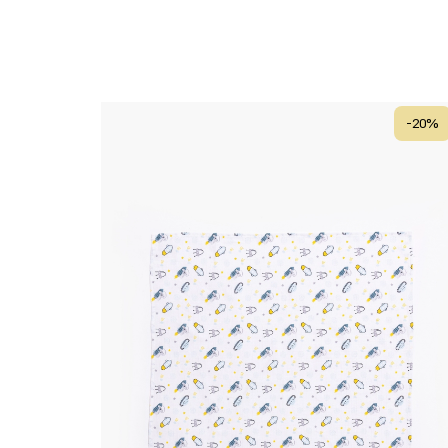
-
20
%