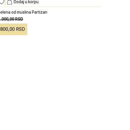
Dodaj u korpu
elena od muslina Partizan
1.000,00 RSD
800,00 RSD