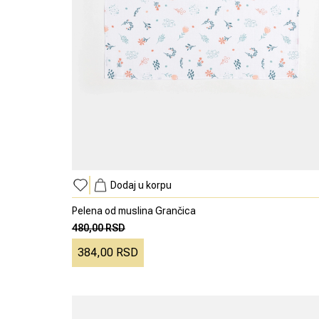
Dodaj u korpu
Pelena od muslina Grančica
480,00 RSD
384,00 RSD