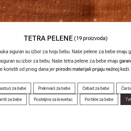
TETRA PELENE
(
19
proizvoda)
ka siguran su izbor za tvoju bebu. Naše pelene za bebe imaju gar
siguran su izbor za bebu. Naše tetra pelene za bebe imaju
garan
koristiti od prvog dana jer
prirodni materijali prijaju nežnoj koži
.
astuci za bebe
Prekrivači za bebe
Ćebad za bebe
Čarša
til za bebe
Posteljine za krevetac
Portikle za bebe
Tet