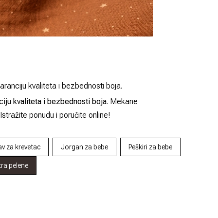
anciju kvaliteta i bezbednosti boja.
ciju kvaliteta i bezbednosti boja
. Mekane
 Istražite ponudu i poručite online!
v za krevetac
Jorgan za bebe
Peškiri za bebe
ra pelene