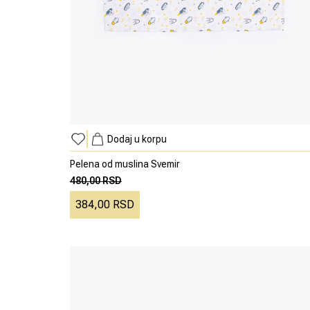
Dodaj u korpu
Pelena od muslina Svemir
480,00 RSD
384,00 RSD