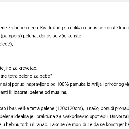
ne za bebe i decu. Kvadratnog su oblika i danas se koriste kao
ih (pampers) pelena, danas se više koriste:
glede),
teljine za krevetac
.
tetne tetra pelene za bebe?
u našoj ponudi napravljene od
100% pamuka iz Arilja
i prirodnog vl
ijanti ili izabrati pelene od muslina
.
kao i baš velike tetra pelene (120x120cm), u našoj ponudi pron
pelena idealna je i praktična za svakodnevno upotrebu.
Univerzal
 u bebinu torbu ili ranac. Takođe će moći duže da se koristi jer b