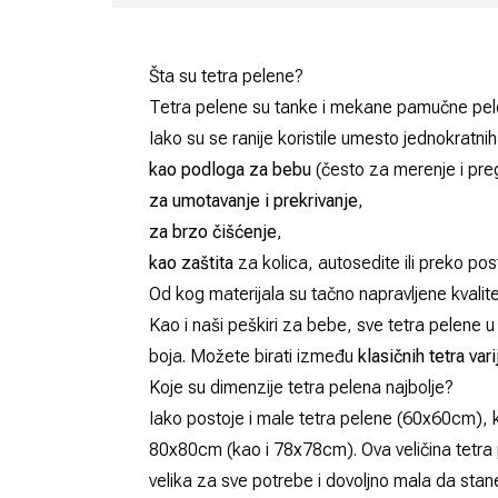
Šta su tetra pelene?
Tetra pelene su tanke i mekane pamučne pele
Iako su se ranije koristile umesto jednokratn
kao podloga za bebu
(često za merenje i pre
za umotavanje i prekrivanje
,
za brzo čišćenje
,
kao zaštita
za kolica, autosedite ili preko
pos
Od kog materijala su tačno napravljene kvali
Kao i naši
peškiri za bebe
, sve tetra pelene 
boja. Možete birati između
klasičnih tetra var
Koje su dimenzije tetra pelena najbolje?
Iako postoje i male tetra pelene (60x60cm), 
80x80cm (kao i 78x78cm). Ova veličina tetra 
velika za sve potrebe i dovoljno mala da stane