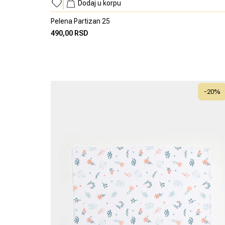
Dodaj u korpu
Pelena Partizan 25
490,00 RSD
-
20
%