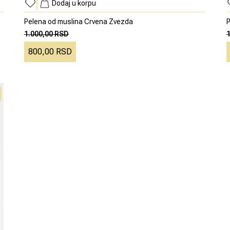
Dodaj u korpu
Pelena od muslina Crvena Zvezda
P
1.000,00 RSD
800,00 RSD