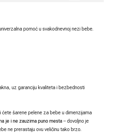
 univerzalna pomoć u svakodnevnoj nezi bebe.
akna, uz garanciju kvaliteta i bezbednosti
aći ćete šarene pelene za bebe u dimenzijama
na je i ne zauzima puno mesta
– dovoljno je
ebe ne prerastaju ovu veličinu tako brzo.