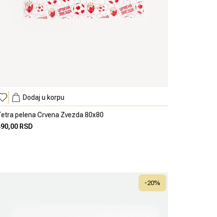
Dodaj u korpu
etra pelena Crvena Zvezda 80x80
490,00 RSD
-
20
%