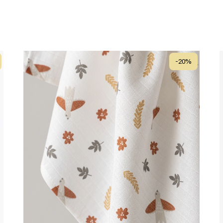
-
20
%