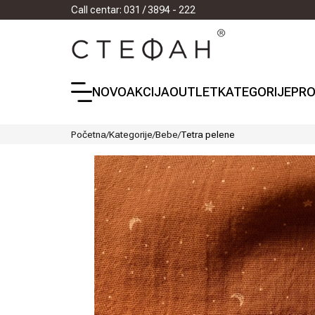
Call centar: 031 / 3894 - 222
NOVO
AKCIJA
OUTLET
KATEGORIJE
PRO
Početna
/
Kategorije
/
Bebe
/
Tetra pelene