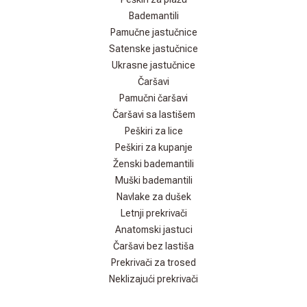
Bademantili
Pamučne jastučnice
Satenske jastučnice
Ukrasne jastučnice
Čaršavi
Pamučni čaršavi
Čaršavi sa lastišem
Peškiri za lice
Peškiri za kupanje
Ženski bademantili
Muški bademantili
Navlake za dušek
Letnji prekrivači
Anatomski jastuci
Čaršavi bez lastiša
Prekrivači za trosed
Neklizajući prekrivači