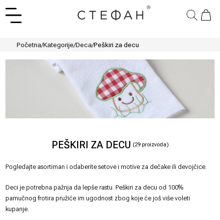
Početna
/
Kategorije
/
Deca
/
Peškiri za decu
PEŠKIRI ZA DECU
(
29
proizvoda)
Pogledajte asortiman i odaberite setove i motive za dečake ili devojčice.
Deci je potrebna pažnja da lepše rastu. Peškiri za decu od 100%
pamučnog frotira pružiće im ugodnost zbog koje će još više voleti
kupanje.