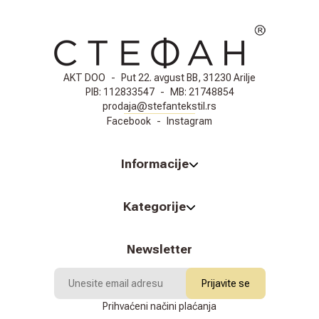
AKT DOO
-
Put 22. avgust BB, 31230 Arilje
PIB:
112833547
-
MB:
21748854
prodaja@stefantekstil.rs
Facebook
-
Instagram
Informacije
Kategorije
Newsletter
Prijavite se
Prihvaćeni načini plaćanja