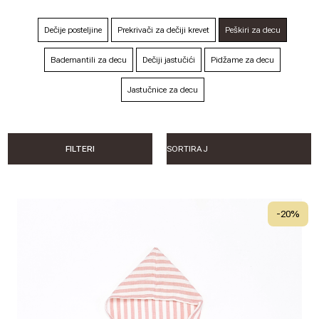
Dečije posteljine
Prekrivači za dečiji krevet
Peškiri za decu
Bademantili za decu
Dečiji jastučići
Pidžame za decu
Jastučnice za decu
FILTERI
-
20
%