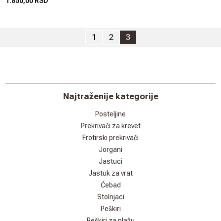
1.850,00 RSD
1
2
3
Najtraženije kategorije
Posteljine
Prekrivači za krevet
Frotirski prekrivači
Jorgani
Jastuci
Jastuk za vrat
Ćebad
Stolnjaci
Peškiri
Peškiri za plažu