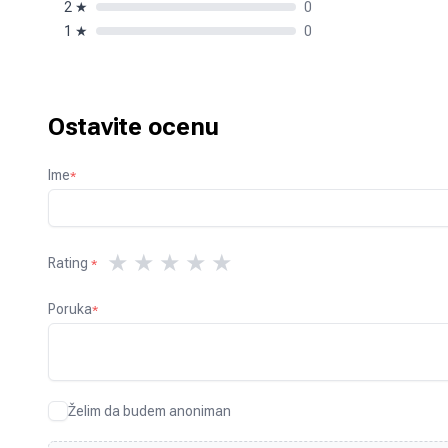
2
★
0
1
★
0
Ostavite ocenu
Ime
*
★
★
★
★
★
Rating
*
Poruka
*
Želim da budem anoniman