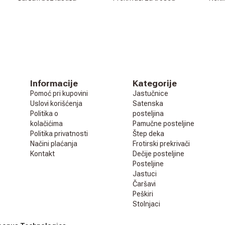
Informacije
Kategorije
Pomoć pri kupovini
Jastučnice
Uslovi korišćenja
Satenska
Politika o
posteljina
kolačićima
Pamučne posteljine
Politika privatnosti
Štep deka
Načini plaćanja
Frotirski prekrivači
Kontakt
Dečije posteljine
Posteljine
Jastuci
Čaršavi
Peškiri
Stolnjaci