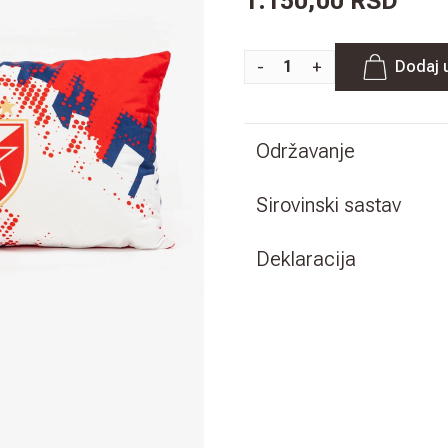
1.150,00 RSD
-
+
Dodaj 
Održavanje
Sirovinski sastav
Deklaracija