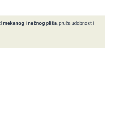
od
mekanog i nežnog pliša
, pruža udobnost i