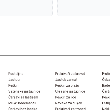
Posteljine
Prekrivači za krevet
Froti
Jastuci
Jastuk za vrat
Ćeb
Peškiri
Peškiri za plažu
Bade
Satenske jastučnice
Ukrasne jastučnice
Čarš
Čaršavi sa lastišem
Peškiri za lice
Peški
Muški bademantili
Navlake za dušek
Letnj
Čaršavi bez lastiša
Prekrivači za trosed
Nekli