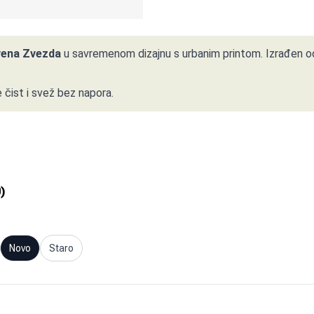
vena Zvezda
u savremenom dizajnu s urbanim printom. Izrađen 
e čist i svež bez napora.
0
)
Novo
Staro