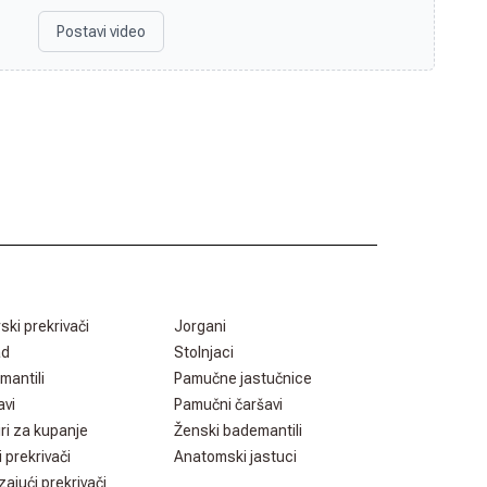
Postavi video
rski prekrivači
Jorgani
ad
Stolnjaci
mantili
Pamučne jastučnice
avi
Pamučni čaršavi
ri za kupanje
Ženski bademantili
i prekrivači
Anatomski jastuci
zajući prekrivači