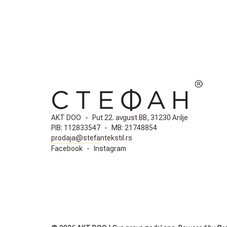
AKT DOO
-
Put 22. avgust BB, 31230 Arilje
PIB:
112833547
-
MB:
21748854
prodaja@stefantekstil.rs
Facebook
-
Instagram