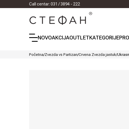
Call centar: 031 / 3894 - 222
NOVO
AKCIJA
OUTLET
KATEGORIJE
PRO
Početna
/
Zvezda vs Partizan
/
Crvena Zvezda jastuk
/
Ukrasn