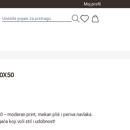
Moj profil
0X50
 – moderan print, mekan pliš i periva navlaka.
ača koji voli stil i udobnost!