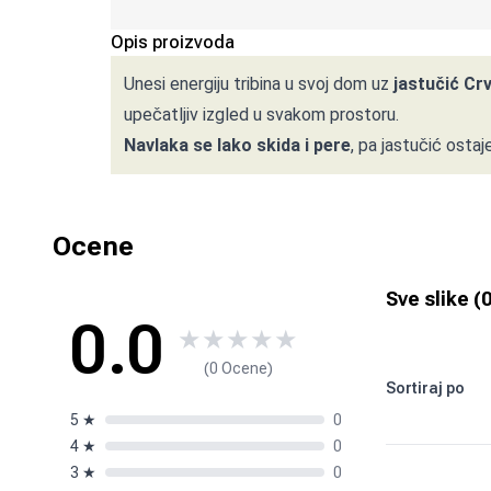
Opis proizvoda
Unesi energiju tribina u svoj dom uz
jastučić Cr
upečatljiv izgled u svakom prostoru.
Navlaka se lako skida i pere
, pa jastučić ostaj
Ocene
Sve slike (
0.0
★
★
★
★
★
(0 Ocene)
Sortiraj po
5
★
0
4
★
0
3
★
0