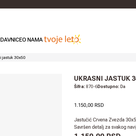
DAVNICE
O NAMA
i jastuk 30x50
UKRASNI JASTUK 3
Šifra:
870-6
Dostupno:
Da
1.150,00 RSD
Jastučić Crvena Zvezda 30x50
Savršen detalj za svakog navij