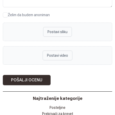
Želim da budem anoniman
Postavi sliku
Postavi video
POŠALJI OCENU
Najtraženije kategorije
Posteljine
Prekrivači za krevet