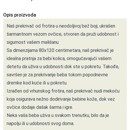
Opis proizvoda
Naš prekrivač od frotira u neodoljivoj bež boji, ukrašen
šarmantnom vezom ovčice, stvoren da pruži udobnost i
sigurnost vašem mališanu.
Sa dimenzijama 80x120 centimetara, naš prekrivač je
idealna pratnja za bebi kolica, omogućavajući vašem
detetu da uživa u udobnosti dok ste u pokretu. Takođe,
savršen je za prekrivanje beba tokom popodnevne
dremke kod kuće ili u pokretu.
Izrađen od vrhunskog frotira, naš prekrivač nudi mekoću
koja osigurava nežno dodirivanje bebine kože, dok vez
ovčice dodaje dašak šarma i igre.
Neka vaša beba uživa u svakom trenutku, bilo da je
napolju ili u udobnosti svog doma.