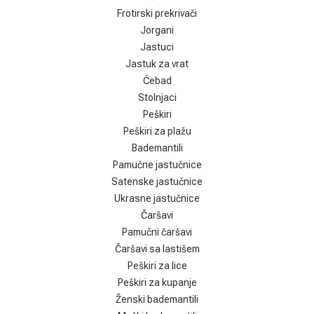
Frotirski prekrivači
Jorgani
Jastuci
Jastuk za vrat
Ćebad
Stolnjaci
Peškiri
Peškiri za plažu
Bademantili
Pamučne jastučnice
Satenske jastučnice
Ukrasne jastučnice
Čaršavi
Pamučni čaršavi
Čaršavi sa lastišem
Peškiri za lice
Peškiri za kupanje
Ženski bademantili