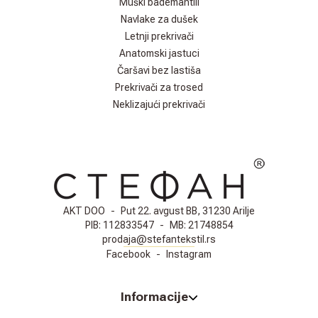
Muški bademantili
Navlake za dušek
Letnji prekrivači
Anatomski jastuci
Čaršavi bez lastiša
Prekrivači za trosed
Neklizajući prekrivači
AKT DOO
-
Put 22. avgust BB, 31230 Arilje
PIB:
112833547
-
MB:
21748854
prodaja@stefantekstil.rs
Facebook
-
Instagram
Informacije