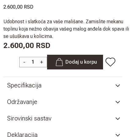
2.600,00 RSD
Udobnost i slatkoća za vaše mališane. Zamislite mekanu
toplinu koja nežno obavija vašeg malog anđela dok spava ili
se ušuškava u kolicima.
2.600,00 RSD
-
+
Dodaj u korpu
Specifikacija
Održavanje
Sirovinski sastav
Deklaracija