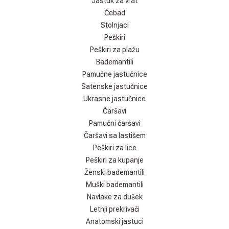
Jastuk za vrat
Ćebad
Stolnjaci
Peškiri
Peškiri za plažu
Bademantili
Pamučne jastučnice
Satenske jastučnice
Ukrasne jastučnice
Čaršavi
Pamučni čaršavi
Čaršavi sa lastišem
Peškiri za lice
Peškiri za kupanje
Ženski bademantili
Muški bademantili
Navlake za dušek
Letnji prekrivači
Anatomski jastuci