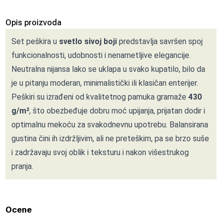
Opis proizvoda
Set peškira u
svetlo sivoj boji
predstavlja savršen spoj
funkcionalnosti, udobnosti i nenametljive elegancije.
Neutralna nijansa lako se uklapa u svako kupatilo, bilo da
je u pitanju moderan, minimalistički ili klasičan enterijer.
Peškiri su izrađeni od kvalitetnog pamuka gramaže
430
g/m²
, što obezbeđuje dobru moć upijanja, prijatan dodir i
optimalnu mekoću za svakodnevnu upotrebu. Balansirana
gustina čini ih izdržljivim, ali ne preteškim, pa se brzo suše
i zadržavaju svoj oblik i teksturu i nakon višestrukog
pranja.
Ocene