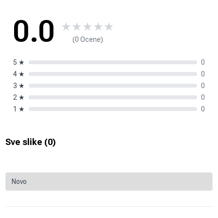
0.0
★
★
★
★
★
(0 Ocene)
5
★
0
4
★
0
3
★
0
2
★
0
1
★
0
Sve slike (
0
)