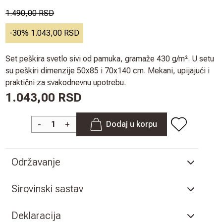
1.490,00 RSD
-
30
%
1.043,00 RSD
Set peškira svetlo sivi od pamuka, gramaže 430 g/m². U setu
su peškiri dimenzije 50x85 i 70x140 cm. Mekani, upijajući i
praktični za svakodnevnu upotrebu.
1.043,00 RSD
-
+
Dodaj u korpu
Održavanje
Sirovinski sastav
Deklaracija