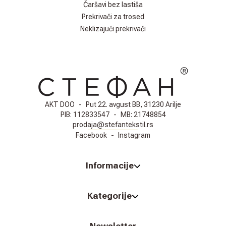
Čaršavi bez lastiša
Prekrivači za trosed
Neklizajući prekrivači
AKT DOO
-
Put 22. avgust BB, 31230 Arilje
PIB:
112833547
-
MB:
21748854
prodaja@stefantekstil.rs
Facebook
-
Instagram
Informacije
Kategorije
Newsletter