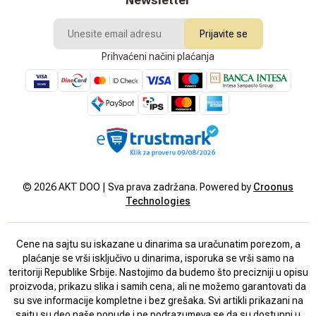
Prijavite se
Prihvaćeni načini plaćanja
©
2026
AKT DOO | Sva prava zadržana. Powered by
Croonus
Technologies
Cene na sajtu su iskazane u dinarima sa uračunatim porezom, a
plaćanje se vrši isključivo u dinarima, isporuka se vrši samo na
teritoriji Republike Srbije. Nastojimo da budemo što precizniji u opisu
proizvoda, prikazu slika i samih cena, ali ne možemo garantovati da
su sve informacije kompletne i bez grešaka. Svi artikli prikazani na
sajtu su deo naše ponude i ne podrazumeva se da su dostupni u