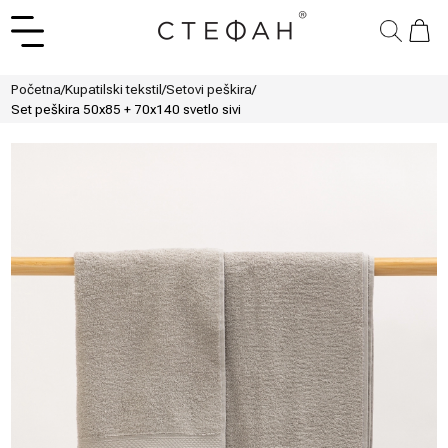
Početna
/
Kupatilski tekstil
/
Setovi peškira
/
Set peškira 50x85 + 70x140 svetlo sivi