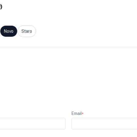
0
)
Novo
Staro
Email
*