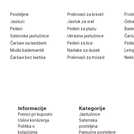
Posteljine
Prekrivači za krevet
Froti
Jastuci
Jastuk za vrat
Ćeb
Peškiri
Peškiri za plažu
Bade
Satenske jastučnice
Ukrasne jastučnice
Čarš
Čaršavi sa lastišem
Peškiri za lice
Peški
Muški bademantili
Navlake za dušek
Letnj
Čaršavi bez lastiša
Prekrivači za trosed
Nekli
Informacije
Kategorije
Pomoć pri kupovini
Jastučnice
Uslovi korišćenja
Satenska
Politika o
posteljina
kolačićima
Pamučne posteljine