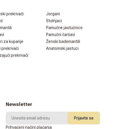
rski prekrivači
Jorgani
ad
Stolnjaci
mantili
Pamučne jastučnice
avi
Pamučni čaršavi
ri za kupanje
Ženski bademantili
i prekrivači
Anatomski jastuci
zajući prekrivači
Newsletter
Prijavite se
Prihvaćeni načini plaćanja