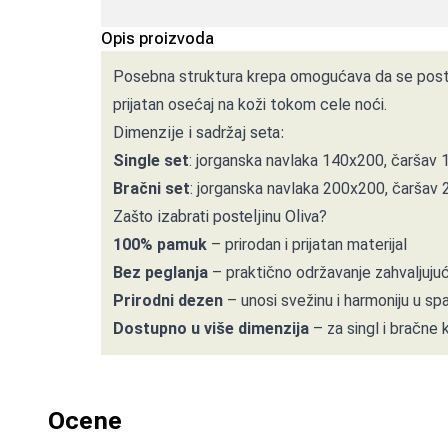
Opis proizvoda
Posebna struktura krepa omogućava da se post
prijatan osećaj na koži tokom cele noći.
Dimenzije i sadržaj seta:
Single set
: jorganska navlaka 140x200, čaršav 
Bračni set
: jorganska navlaka 200x200, čaršav 
Zašto izabrati posteljinu Oliva?
100% pamuk
– prirodan i prijatan materijal
Bez peglanja
– praktično održavanje zahvaljujući
Prirodni dezen
– unosi svežinu i harmoniju u s
Dostupno u više dimenzija
– za singl i bračne 
Ocene