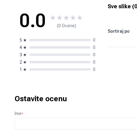
Sve slike (
0.0
★
★
★
★
★
(0 Ocene)
Sortiraj po
5
★
0
4
★
0
3
★
0
2
★
0
1
★
0
Ostavite ocenu
Ime
*