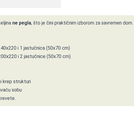
eljina
ne pegla
, što je čini praktičnim izborom za savremen do
140x220 i 1 jastučnica (50x70 cm)
200x220 i 2 jastučnice (50x70 cm).
 krep strukturi
pavaću sobu
krevete.