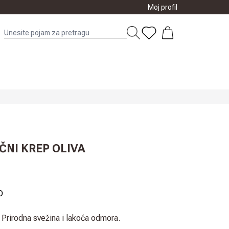
Moj profil
ČNI KREP OLIVA
D
 Prirodna svežina i lakoća odmora.