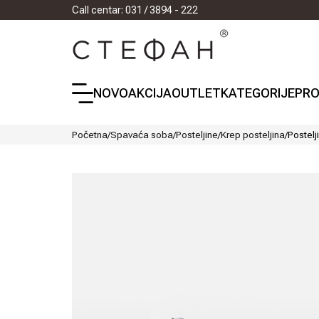
Call centar: 031 / 3894 - 222
NOVO
AKCIJA
OUTLET
KATEGORIJE
PRO
Početna
/
Spavaća soba
/
Posteljine
/
Krep posteljina
/
Postelj