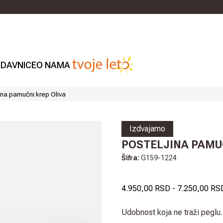
DAVNICE
O NAMA
ina pamučni krep Oliva
Izdvajamo
POSTELJINA PAMU
Šifra:
G159-1224
4.950,00 RSD
-
7.250,00 RS
Udobnost koja ne traži peglu.