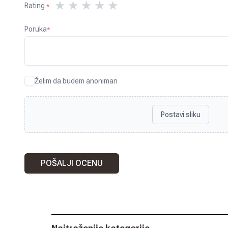
★
★
★
★
★
Rating
*
Poruka
*
Želim da budem anoniman
Postavi sliku
POŠALJI OCENU