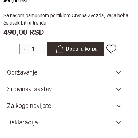
490,00 RSD
Sa našom pamučnom portiklom Crvena Zvezda, vaša beba
će uvek biti u trendu!
490,00 RSD
-
+
Dodaj u korpu
Održavanje
Sirovinski sastav
Za koga navijate
Deklaracija