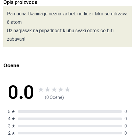
Opis proizvoda
Pamučna tkanina je nežna za bebino lice i lako se održava
čistom.
Uz naglasak na pripadnost klubu svaki obrok će biti
zabavan!
Ocene
0.0
★
★
★
★
★
(0 Ocene)
5
★
0
4
★
0
3
★
0
2
★
0