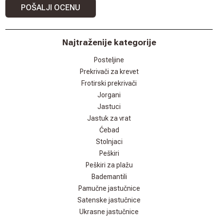
POŠALJI OCENU
Najtraženije kategorije
Posteljine
Prekrivači za krevet
Frotirski prekrivači
Jorgani
Jastuci
Jastuk za vrat
Ćebad
Stolnjaci
Peškiri
Peškiri za plažu
Bademantili
Pamučne jastučnice
Satenske jastučnice
Ukrasne jastučnice