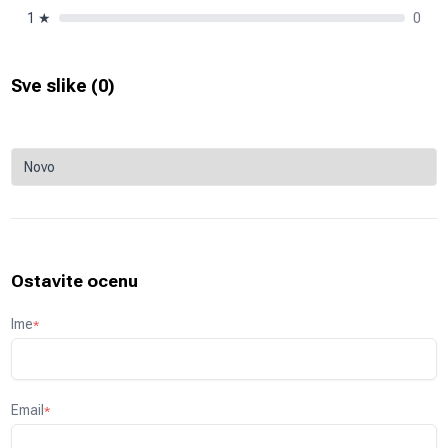
1
★
0
Sve slike (
0
)
Ostavite ocenu
Ime
*
Email
*