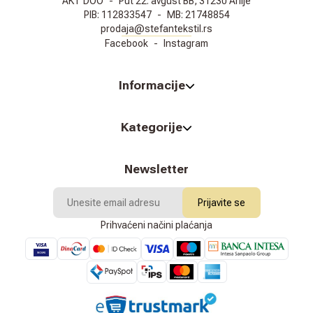
AKT DOO
-
Put 22. avgust BB, 31230 Arilje
PIB:
112833547
-
MB:
21748854
prodaja@stefantekstil.rs
Facebook
-
Instagram
Informacije
Kategorije
Newsletter
Prijavite se
Prihvaćeni načini plaćanja