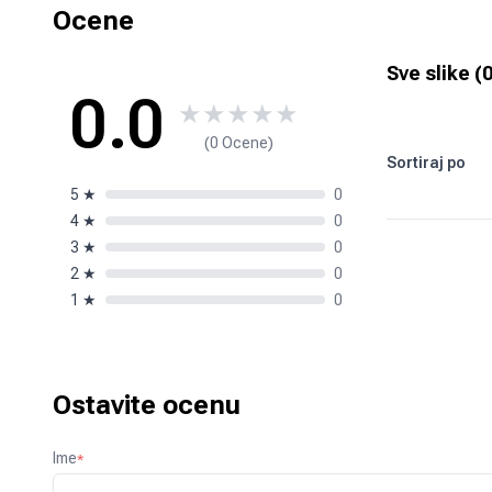
Ocene
Sve slike (
0.0
★
★
★
★
★
(0 Ocene)
Sortiraj po
5
★
0
4
★
0
3
★
0
2
★
0
1
★
0
Ostavite ocenu
Ime
*