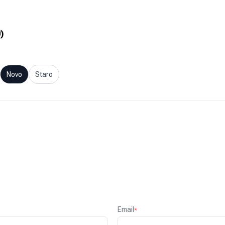
0
)
Novo
Staro
Email
*