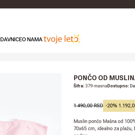
DAVNICE
O NAMA
PONČO OD MUSLI
Šifra:
379-masna
Dostupno:
Da
1.490,00 RSD
-
20
%
1.192,
Muslin pončo Mašna od 100%
70x65 cm, idealno za plažu,