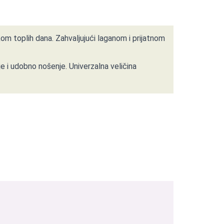
m toplih dana. Zahvaljujući laganom i prijatnom
 i udobno nošenje. Univerzalna veličina