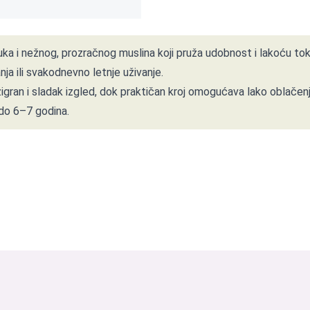
 i nežnog, prozračnog muslina koji pruža udobnost i lakoću toko
nja ili svakodnevno letnje uživanje.
ran i sladak izgled, dok praktičan kroj omogućava lako oblačenje
 do 6–7 godina.
i