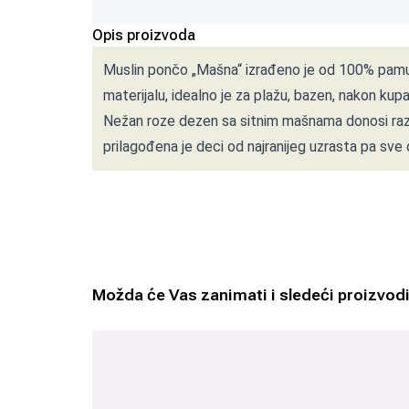
Opis proizvoda
Muslin pončo „Mašna“ izrađeno je od 100% pamuka
materijalu, idealno je za plažu, bazen, nakon kupa
Nežan roze dezen sa sitnim mašnama donosi razig
prilagođena je deci od najranijeg uzrasta pa sve
Možda će Vas zanimati i sledeći proizvod