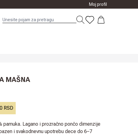
Moj profil
NA MAŠNA
00 RSD
 pamuka. Lagano i prozračno pončo dimenzije
 bazen i svakodnevnu upotrebu dece do 6–7