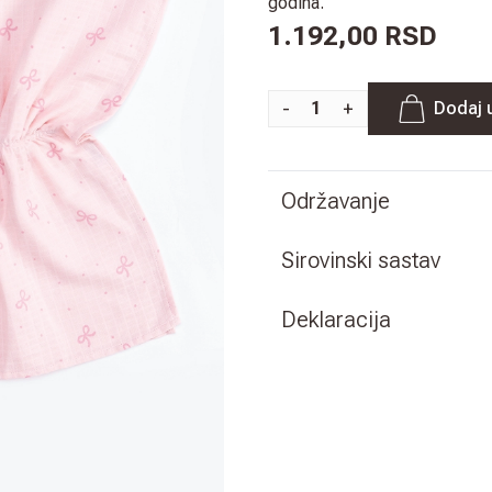
godina.
1.192,00 RSD
-
+
Dodaj 
Održavanje
Sirovinski sastav
Deklaracija