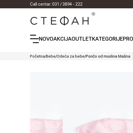
Call centar: 031 / 3894 - 222
NOVO
AKCIJA
OUTLET
KATEGORIJE
PRO
Početna
/
Bebe
/
Odeća za bebe
/
Pončo od muslina Mašna