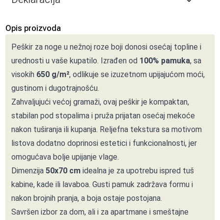
Opis proizvoda
Peškir za noge u nežnoj roze boji donosi osećaj topline i
urednosti u vaše kupatilo. Izrađen od
100% pamuka
, sa
visokih
650 g/m²
, odlikuje se izuzetnom upijajućom moći,
gustinom i dugotrajnošću.
Zahvaljujući većoj gramaži, ovaj peškir je kompaktan,
stabilan pod stopalima i pruža prijatan osećaj mekoće
nakon tuširanja ili kupanja. Reljefna tekstura sa motivom
listova dodatno doprinosi estetici i funkcionalnosti, jer
omogućava bolje upijanje vlage.
Dimenzija
50x70 cm
idealna je za upotrebu ispred tuš
kabine, kade ili lavaboa. Gusti pamuk zadržava formu i
nakon brojnih pranja, a boja ostaje postojana.
Savršen izbor za dom, ali i za apartmane i smeštajne