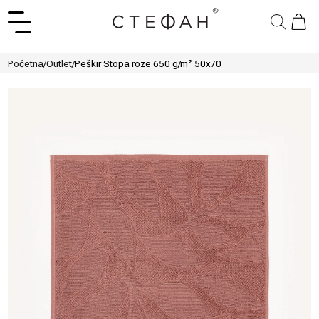
Početna
/
Outlet
/
Peškir Stopa roze 650 g/m² 50x70