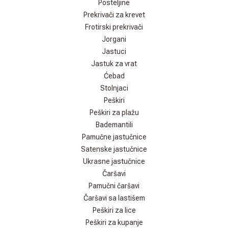
Posteljine
Prekrivači za krevet
Frotirski prekrivači
Jorgani
Jastuci
Jastuk za vrat
Ćebad
Stolnjaci
Peškiri
Peškiri za plažu
Bademantili
Pamučne jastučnice
Satenske jastučnice
Ukrasne jastučnice
Čaršavi
Pamučni čaršavi
Čaršavi sa lastišem
Peškiri za lice
Peškiri za kupanje