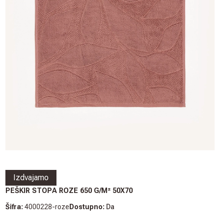
Izdvajamo
PEŠKIR STOPA ROZE 650 G/M² 50X70
Šifra:
4000228-roze
Dostupno:
Da