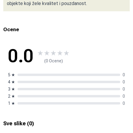
objekte koji žele kvalitet i pouzdanost.
Ocene
0.0
★
★
★
★
★
(0 Ocene)
5
★
0
4
★
0
3
★
0
2
★
0
1
★
0
Sve slike (
0
)