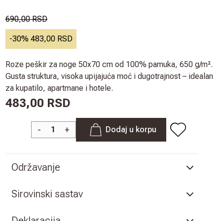
690,00 RSD
-
30
%
483,00 RSD
Roze peškir za noge 50x70 cm od 100% pamuka, 650 g/m².
Gusta struktura, visoka upijajuća moć i dugotrajnost – idealan
za kupatilo, apartmane i hotele.
483,00 RSD
-
+
Dodaj u korpu
Održavanje
Sirovinski sastav
Deklaracija