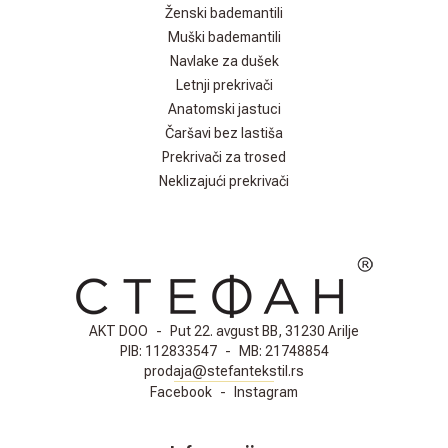
Ženski bademantili
Muški bademantili
Navlake za dušek
Letnji prekrivači
Anatomski jastuci
Čaršavi bez lastiša
Prekrivači za trosed
Neklizajući prekrivači
AKT DOO
-
Put 22. avgust BB, 31230 Arilje
PIB:
112833547
-
MB:
21748854
prodaja@stefantekstil.rs
Facebook
-
Instagram