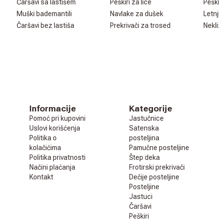
Čaršavi sa lastišem
Peškiri za lice
Peški
Muški bademantili
Navlake za dušek
Letnj
Čaršavi bez lastiša
Prekrivači za trosed
Nekli
Informacije
Kategorije
Pomoć pri kupovini
Jastučnice
Uslovi korišćenja
Satenska
Politika o
posteljina
kolačićima
Pamučne posteljine
Politika privatnosti
Štep deka
Načini plaćanja
Frotirski prekrivači
Kontakt
Dečije posteljine
Posteljine
Jastuci
Čaršavi
Peškiri