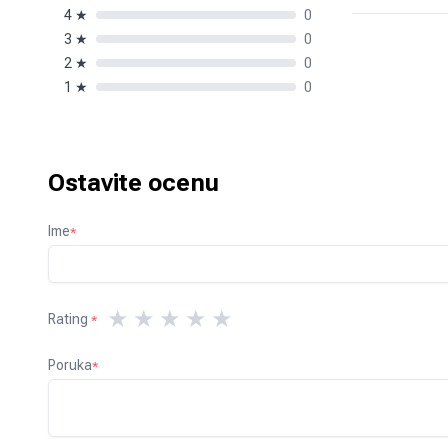
4
★
0
3
★
0
2
★
0
1
★
0
Ostavite ocenu
Ime
*
★
★
★
★
★
Rating
*
Poruka
*