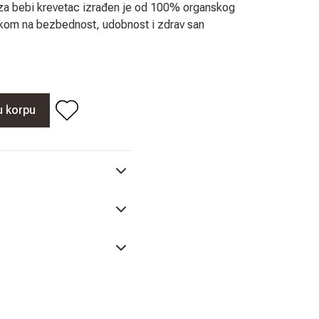
 za bebi krevetac izrađen je od 100% organskog
om na bezbednost, udobnost i zdrav san
u korpu