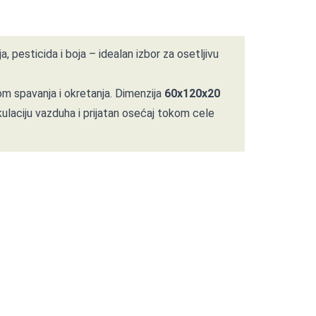
, pesticida i boja – idealan izbor za osetljivu
om spavanja i okretanja. Dimenzija
60x120x20
laciju vazduha i prijatan osećaj tokom cele