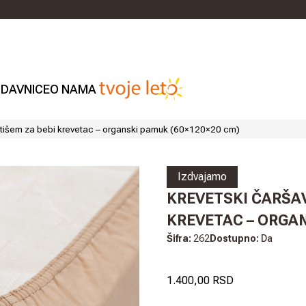
DAVNICE
O NAMA
astišem za bebi krevetac – organski pamuk (60×120×20 cm)
Izdvajamo
KREVETSKI ČARŠAV
KREVETAC – ORGAN
Šifra:
262
Dostupno:
Da
1.400,00 RSD