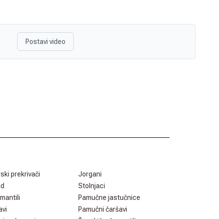
Postavi video
rski prekrivači
Jorgani
ad
Stolnjaci
mantili
Pamučne jastučnice
avi
Pamučni čaršavi