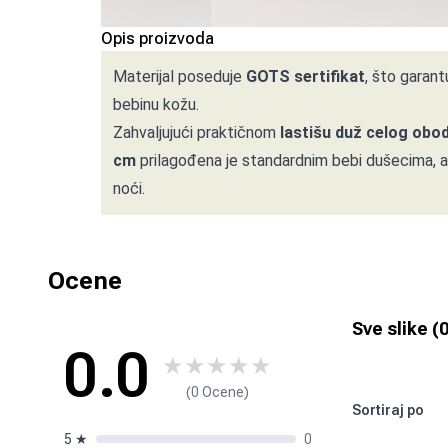
Opis proizvoda
Materijal poseduje
GOTS sertifikat
, što garant
bebinu kožu.
Zahvaljujući praktičnom
lastišu duž celog obo
cm
prilagođena je standardnim bebi dušecima, a
noći.
Ocene
Sve slike (
0.0
★
★
★
★
★
(0 Ocene)
Sortiraj po
5
★
0