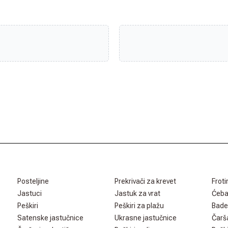
Posteljine
Prekrivači za krevet
Froti
Jastuci
Jastuk za vrat
Ćeb
Peškiri
Peškiri za plažu
Bade
Satenske jastučnice
Ukrasne jastučnice
Čarš