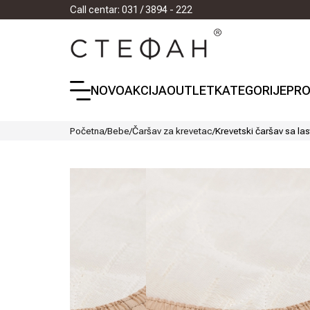
Call centar: 031 / 3894 - 222
NOVO
AKCIJA
OUTLET
KATEGORIJE
PRO
Početna
/
Bebe
/
Čaršav za krevetac
/
Krevetski čaršav sa l