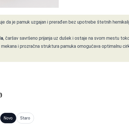
uje da je pamuk uzgajan i prerađen bez upotrebe štetnih hemikalija
da
, čaršav savršeno prijanja uz dušek i ostaje na svom mestu tok
 mekana i prozračna struktura pamuka omogućava optimalnu cirku
0
)
Novo
Staro