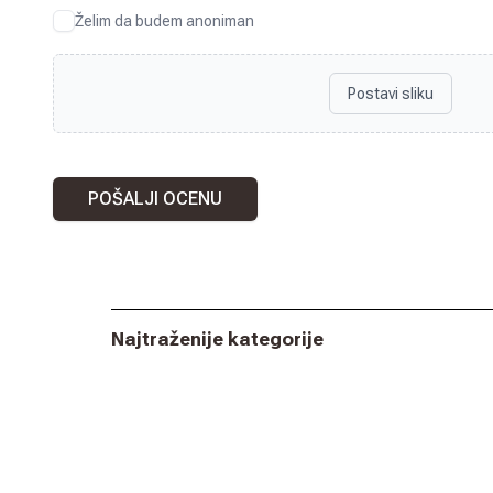
Želim da budem anoniman
Postavi sliku
POŠALJI OCENU
Najtraženije kategorije