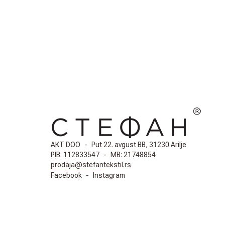
AKT DOO
-
Put 22. avgust BB, 31230 Arilje
PIB:
112833547
-
MB:
21748854
prodaja@stefantekstil.rs
Facebook
-
Instagram