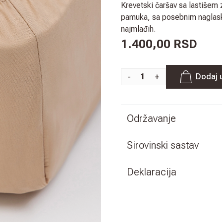
Krevetski čaršav sa lastišem
pamuka, sa posebnim naglask
najmlađih.
1.400,00 RSD
-
+
Dodaj 
Održavanje
Sirovinski sastav
Deklaracija