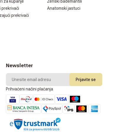
ri za kupanje
Ženski bademantili
i prekrivači
Anatomski jastuci
zajući prekrivači
Newsletter
Prijavite se
Prihvaćeni načini plaćanja