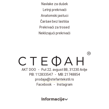
Navlake za dušek
Letnji prekrivači
Anatomski jastuci
Čaršavi bez lastiša
Prekrivači za trosed
Neklizajući prekrivači
AKT DOO
-
Put 22. avgust BB, 31230 Arilje
PIB:
112833547
-
MB:
21748854
prodaja@stefantekstil.rs
Facebook
-
Instagram
Informacije