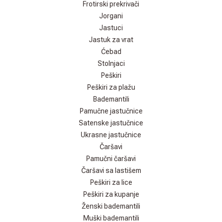
Frotirski prekrivači
Jorgani
Jastuci
Jastuk za vrat
Ćebad
Stolnjaci
Peškiri
Peškiri za plažu
Bademantili
Pamučne jastučnice
Satenske jastučnice
Ukrasne jastučnice
Čaršavi
Pamučni čaršavi
Čaršavi sa lastišem
Peškiri za lice
Peškiri za kupanje
Ženski bademantili
Muški bademantili