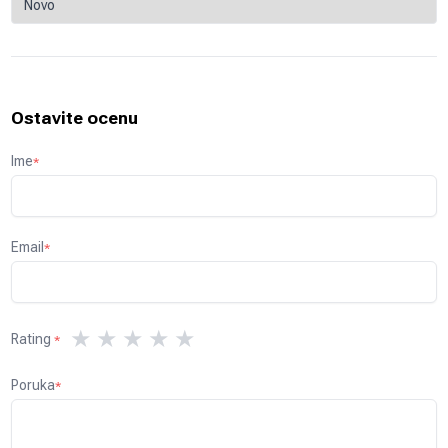
Ostavite ocenu
Ime
*
Email
*
★
★
★
★
★
Rating
*
Poruka
*