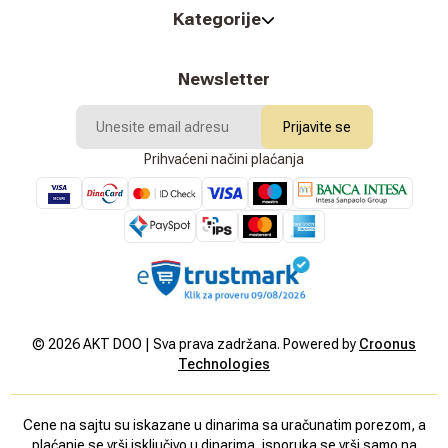
Kategorije
Newsletter
Prijavite se
Prihvaćeni načini plaćanja
©
2026
AKT DOO | Sva prava zadržana. Powered by
Croonus
Technologies
Cene na sajtu su iskazane u dinarima sa uračunatim porezom, a
plaćanje se vrši isključivo u dinarima, isporuka se vrši samo na