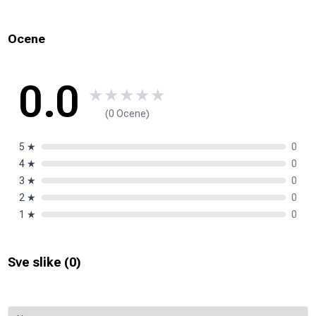
Ocene
0.0
★
★
★
★
★
(0 Ocene)
5
★
0
4
★
0
3
★
0
2
★
0
1
★
0
Sve slike (
0
)