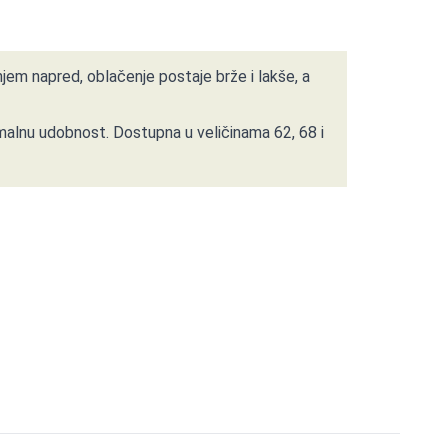
jem napred, oblačenje postaje brže i lakše, a
imalnu udobnost. Dostupna u veličinama 62, 68 i