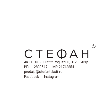
AKT DOO
-
Put 22. avgust BB, 31230 Arilje
PIB:
112833547
-
MB:
21748854
prodaja@stefantekstil.rs
Facebook
-
Instagram