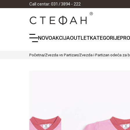
Call centar: 031 / 3894 - 222
NOVO
AKCIJA
OUTLET
KATEGORIJE
PRO
Početna
/
Zvezda vs Partizan
/
Zvezda i Partizan odeća za 