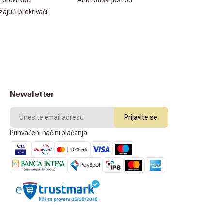
i prekrivači
Anatomski jastuci
zajući prekrivači
Newsletter
Prijavite se
Prihvaćeni načini plaćanja