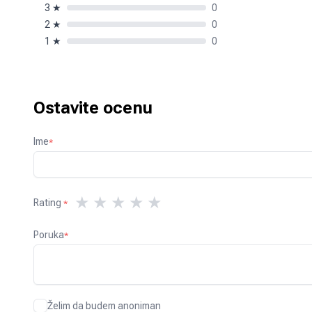
3
★
0
2
★
0
1
★
0
Ostavite ocenu
Ime
*
★
★
★
★
★
Rating
*
Poruka
*
Želim da budem anoniman