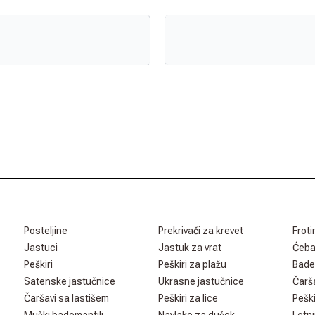
Posteljine
Prekrivači za krevet
Froti
Jastuci
Jastuk za vrat
Ćeb
Peškiri
Peškiri za plažu
Bade
Satenske jastučnice
Ukrasne jastučnice
Čarš
Čaršavi sa lastišem
Peškiri za lice
Peški