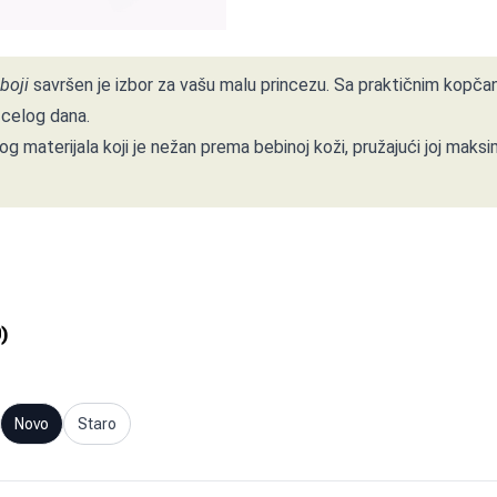
boji
savršen je izbor za vašu malu princezu. Sa praktičnim kopčan
 celog dana.
g materijala koji je nežan prema bebinoj koži, pružajući joj maks
0
)
Novo
Staro