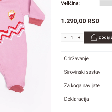
Veličina
:
1.290,00 RSD
-
+
Dodaj 
Održavanje
Sirovinski sastav
Za koga navijate
Deklaracija