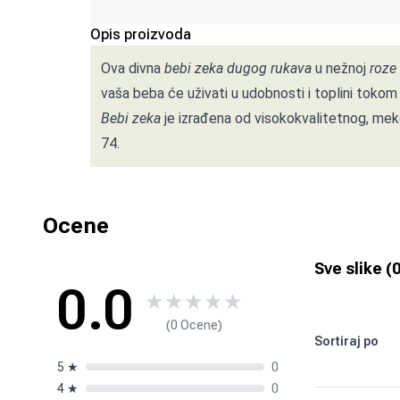
Opis proizvoda
Ova divna
bebi zeka dugog rukava
u nežnoj
roze 
vaša beba će uživati u udobnosti i toplini tokom
Bebi zeka
je izrađena od visokokvalitetnog, meko
74.
Ocene
Sve slike (
0.0
★
★
★
★
★
(0 Ocene)
Sortiraj po
5
★
0
4
★
0