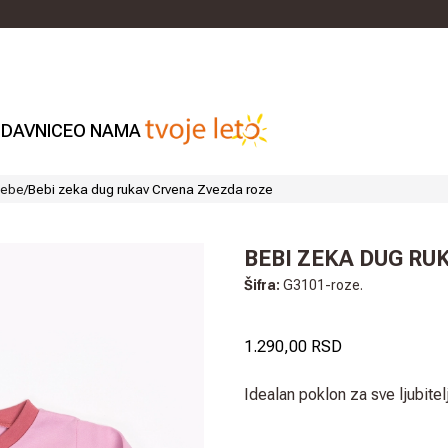
DAVNICE
O NAMA
bebe
/
Bebi zeka dug rukav Crvena Zvezda roze
BEBI ZEKA DUG RU
Šifra:
G3101-roze.
1.290,00 RSD
Idealan poklon za sve ljubite