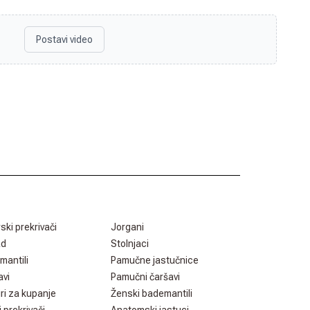
Postavi video
rski prekrivači
Jorgani
ad
Stolnjaci
mantili
Pamučne jastučnice
avi
Pamučni čaršavi
ri za kupanje
Ženski bademantili