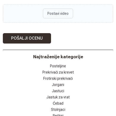
Postavi video
POŠALJI OCENU
Najtraženije kategorije
Posteljine
Prekrivači za krevet
Frotirski prekrivači
Jorgani
Jastuci
Jastuk za vrat
Ćebad
Stolnjaci
Peškiri