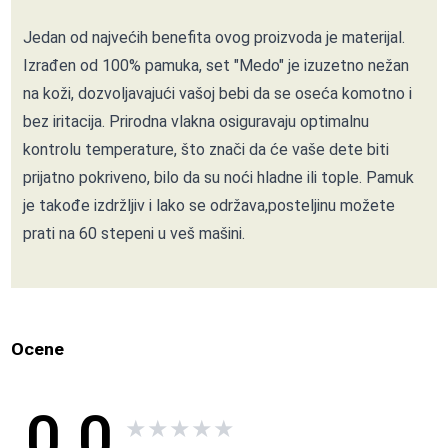
Jedan od najvećih benefita ovog proizvoda je materijal.
Izrađen od 100% pamuka, set "Medo" je izuzetno nežan
na koži, dozvoljavajući vašoj bebi da se oseća komotno i
bez iritacija. Prirodna vlakna osiguravaju optimalnu
kontrolu temperature, što znači da će vaše dete biti
prijatno pokriveno, bilo da su noći hladne ili tople. Pamuk
je takođe izdržljiv i lako se održava,posteljinu možete
prati na 60 stepeni u veš mašini.
Ocene
0.0
★
★
★
★
★