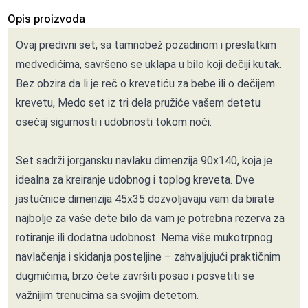
Opis proizvoda
Ovaj predivni set, sa tamnobež pozadinom i preslatkim
medvedićima, savršeno se uklapa u bilo koji dečiji kutak.
Bez obzira da li je reč o krevetiću za bebe ili o dečijem
krevetu, Medo set iz tri dela pružiće vašem detetu
osećaj sigurnosti i udobnosti tokom noći.
Set sadrži jorgansku navlaku dimenzija 90x140, koja je
idealna za kreiranje udobnog i toplog kreveta. Dve
jastučnice dimenzija 45x35 dozvoljavaju vam da birate
najbolje za vaše dete bilo da vam je potrebna rezerva za
rotiranje ili dodatna udobnost. Nema više mukotrpnog
navlačenja i skidanja posteljine – zahvaljujući praktičnim
dugmićima, brzo ćete završiti posao i posvetiti se
važnijim trenucima sa svojim detetom.