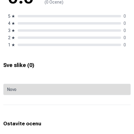
(0 Ocene)
5
★
0
4
★
0
3
★
0
2
★
0
1
★
0
Sve slike (
0
)
Ostavite ocenu