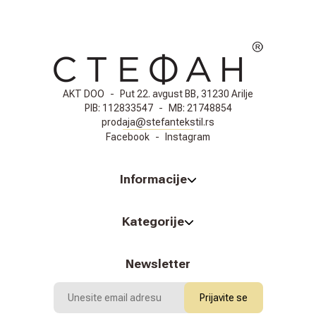
AKT DOO
-
Put 22. avgust BB, 31230 Arilje
PIB:
112833547
-
MB:
21748854
prodaja@stefantekstil.rs
Facebook
-
Instagram
Informacije
Kategorije
Newsletter
Prijavite se