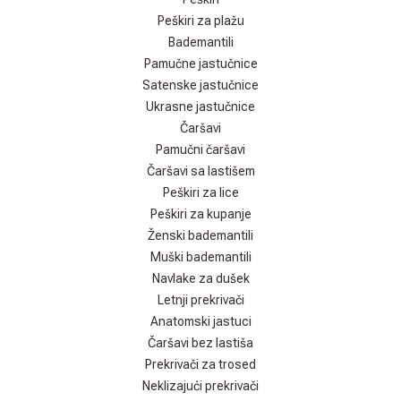
Peškiri za plažu
Bademantili
Pamučne jastučnice
Satenske jastučnice
Ukrasne jastučnice
Čaršavi
Pamučni čaršavi
Čaršavi sa lastišem
Peškiri za lice
Peškiri za kupanje
Ženski bademantili
Muški bademantili
Navlake za dušek
Letnji prekrivači
Anatomski jastuci
Čaršavi bez lastiša
Prekrivači za trosed
Neklizajući prekrivači