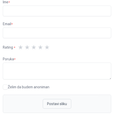
Ime
*
Email
*
★
★
★
★
★
Rating
*
Poruka
*
Želim da budem anoniman
Postavi sliku