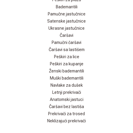
Bademantili
Pamučne jastučnice
Satenske jastučnice
Ukrasne jastučnice
Čaršavi
Pamučni čaršavi
Čaršavi sa lastišem
Peškiri za lice
Peškiri za kupanje
Ženski bademantili
Muški bademantili
Navlake za dušek
Letnji prekrivači
Anatomski jastuci
Čaršavi bez lastiša
Prekrivači za trosed
Neklizajući prekrivači