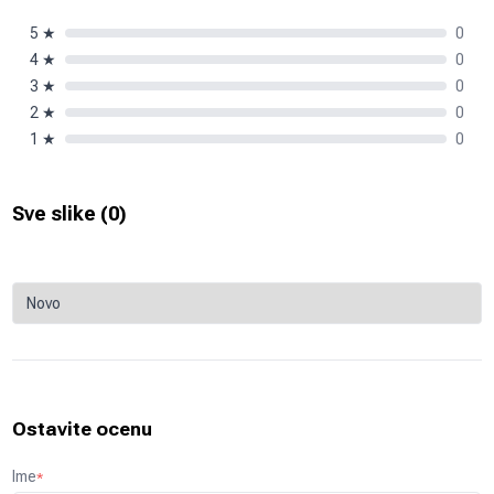
5
★
0
4
★
0
3
★
0
2
★
0
1
★
0
Sve slike (
0
)
Ostavite ocenu
Ime
*