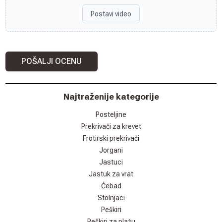
Postavi video
POŠALJI OCENU
Najtraženije kategorije
Posteljine
Prekrivači za krevet
Frotirski prekrivači
Jorgani
Jastuci
Jastuk za vrat
Ćebad
Stolnjaci
Peškiri
Peškiri za plažu