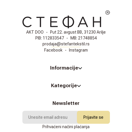
AKT DOO
-
Put 22. avgust BB, 31230 Arilje
PIB:
112833547
-
MB:
21748854
prodaja@stefantekstil.rs
Facebook
-
Instagram
Informacije
Kategorije
Newsletter
Prijavite se
Prihvaćeni načini plaćanja