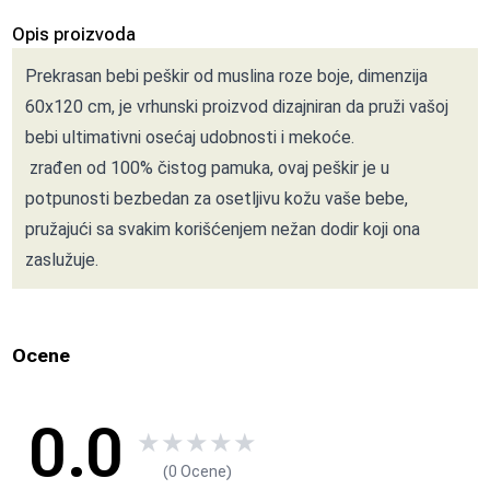
Opis proizvoda
Prekrasan bebi peškir od muslina roze boje, dimenzija
60x120 cm, je vrhunski proizvod dizajniran da pruži vašoj
bebi ultimativni osećaj udobnosti i mekoće.
zrađen od 100% čistog pamuka, ovaj peškir je u
potpunosti bezbedan za osetljivu kožu vaše bebe,
pružajući sa svakim korišćenjem nežan dodir koji ona
zaslužuje.
Ocene
0.0
★
★
★
★
★
(0 Ocene)