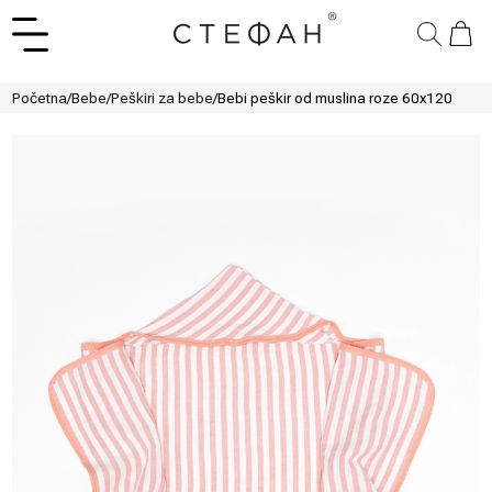
Početna
/
Bebe
/
Peškiri za bebe
/
Bebi peškir od muslina roze 60x120