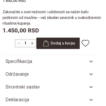
1.450,00 RSD
Zakoračite u svet nežnosti i udobnosti sa našim bebi
peškirom od muslina – vaš idealan saveznik u svakodnevnim
ritualima kupanja.
1.450,00 RSD
-
+
Dodaj u korpu
Specifikacija
Održavanje
Sirovinski sastav
Deklaracija