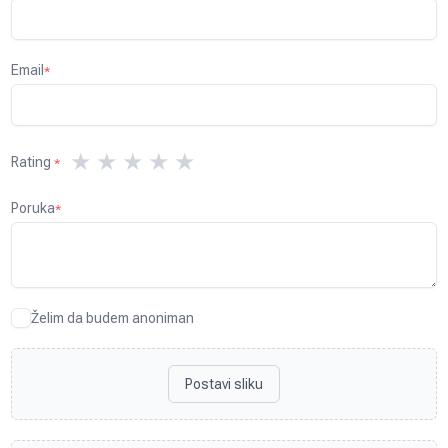
Email
*
★
★
★
★
★
Rating
*
Poruka
*
Želim da budem anoniman
Postavi sliku